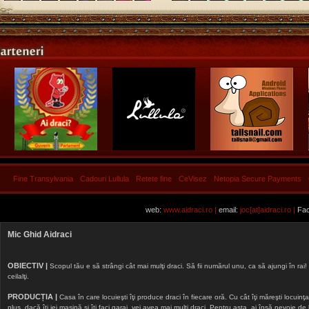
Fine Transylvania
Cadouri Lullula
Retete fine
CeVisez
Netopia Secure Payments
web:
www.aidraci.ro |
email:
joc[at]aidraci.ro |
Fac
Mic Ghid Aidraci
OBIECTIV |
Scopul tău e să strângi cât mai mulţi draci. Să fii numărul unu, ca să ajungi în rai! 
ceilalţi.
PRODUCȚIA |
Casa în care locuieşti îţi produce draci în fiecare oră. Cu cât îţi măreşti locuinţa, 
plus, dacă îţi iei maşină şi îţi faci garaj, vei avea mai mulţi draci. Pentru asta, ai însă nevoie d