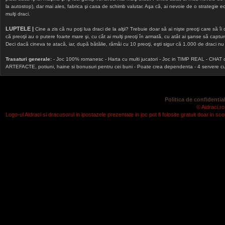
la autostop), dar mai ales, fabrica şi casa de schimb valutar. Aşa că, ai nevoie de o strategie echi
mulţi draci.
LUPTELE |
Cine a zis că nu poţi lua draci de la alţii? Trebuie doar să ai nişte preoţi care să îi
că preoţii au o putere foarte mare şi, cu cât ai mulţi preoţi în armată, cu atât ai şanse să cap
Deci dacă cineva te atacă, iar, după bătălie, rămâi cu 10 preoţi, eşti sigur că 1.000 de draci nu v
Trasaturi generale:
- Joc 100% romanesc - Harta cu multi jucatori - Joc in TIMP REAL - CHAT onlin
ARTEFACTE, potiuni, haine si bonusuri pentru cei buni - Poate crea dependenta - 4 servere cu v
Politica de confidential
© Aidraci.ro
Logo-ul Aidraci si dracusorul in ipostazele prezentate in joc pot fi folosite gratuit doar in 