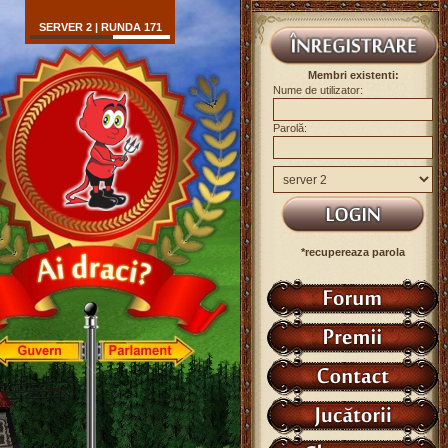
SERVER 2 | RUNDA 171
Membri existenti:
Nume de utilizator:
Parolă:
*recupereaza parola