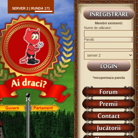
SERVER 2 | RUNDA 171
Membri existenti:
Nume de utilizator:
Parolă:
*recupereaza parola