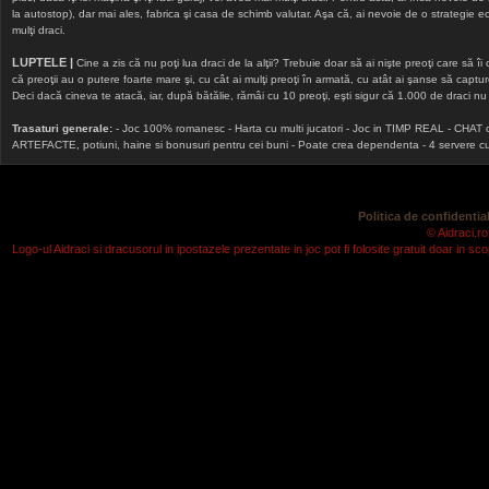
la autostop), dar mai ales, fabrica şi casa de schimb valutar. Aşa că, ai nevoie de o strategie echi
mulţi draci.
LUPTELE |
Cine a zis că nu poţi lua draci de la alţii? Trebuie doar să ai nişte preoţi care să îi
că preoţii au o putere foarte mare şi, cu cât ai mulţi preoţi în armată, cu atât ai şanse să cap
Deci dacă cineva te atacă, iar, după bătălie, rămâi cu 10 preoţi, eşti sigur că 1.000 de draci nu v
Trasaturi generale:
- Joc 100% romanesc - Harta cu multi jucatori - Joc in TIMP REAL - CHAT onlin
ARTEFACTE, potiuni, haine si bonusuri pentru cei buni - Poate crea dependenta - 4 servere cu v
Politica de confidential
© Aidraci.ro
Logo-ul Aidraci si dracusorul in ipostazele prezentate in joc pot fi folosite gratuit doar in 