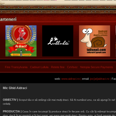
Fine Transylvania
Cadouri Lullula
Retete fine
CeVisez
Netopia Secure Payments
web:
www.aidraci.ro |
email:
joc[at]aidraci.ro |
Fac
Mic Ghid Aidraci
OBIECTIV |
Scopul tău e să strângi cât mai mulţi draci. Să fii numărul unu, ca să ajungi în rai! 
ceilalţi.
PRODUCȚIA |
Casa în care locuieşti îţi produce draci în fiecare oră. Cu cât îţi măreşti locuinţa, 
plus, dacă îţi iei maşină şi îţi faci garaj, vei avea mai mulţi draci. Pentru asta, ai însă nevoie d