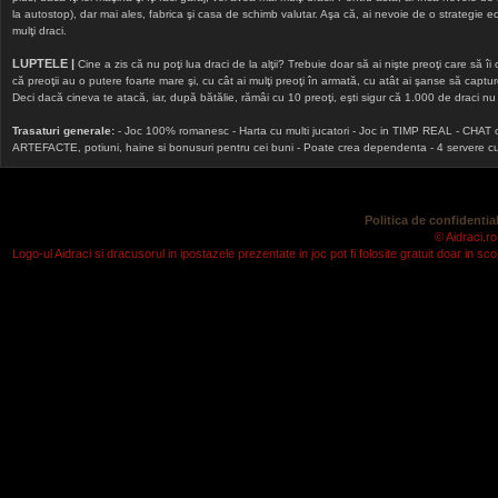
la autostop), dar mai ales, fabrica şi casa de schimb valutar. Aşa că, ai nevoie de o strategie echi
mulţi draci.
LUPTELE |
Cine a zis că nu poţi lua draci de la alţii? Trebuie doar să ai nişte preoţi care să îi
că preoţii au o putere foarte mare şi, cu cât ai mulţi preoţi în armată, cu atât ai şanse să cap
Deci dacă cineva te atacă, iar, după bătălie, rămâi cu 10 preoţi, eşti sigur că 1.000 de draci nu v
Trasaturi generale:
- Joc 100% romanesc - Harta cu multi jucatori - Joc in TIMP REAL - CHAT onlin
ARTEFACTE, potiuni, haine si bonusuri pentru cei buni - Poate crea dependenta - 4 servere cu v
Politica de confidential
© Aidraci.ro
Logo-ul Aidraci si dracusorul in ipostazele prezentate in joc pot fi folosite gratuit doar in 