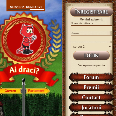
SERVER 2 | RUNDA 171
Membri existenti:
Nume de utilizator:
Parolă:
*recupereaza parola