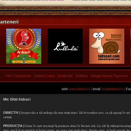
Fine Transylvania
Cadouri Lullula
Retete fine
CeVisez
Netopia Secure Payments
web:
www.aidraci.ro |
email:
joc[at]aidraci.ro |
Fac
Mic Ghid Aidraci
OBIECTIV |
Scopul tău e să strângi cât mai mulţi draci. Să fii numărul unu, ca să ajungi în rai! 
ceilalţi.
PRODUCȚIA |
Casa în care locuieşti îţi produce draci în fiecare oră. Cu cât îţi măreşti locuinţa, 
plus, dacă îţi iei maşină şi îţi faci garaj, vei avea mai mulţi draci. Pentru asta, ai însă nevoie d