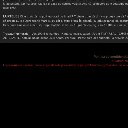
la autostop), dar mai ales, fabrica şi casa de schimb valutar. Aşa că, ai nevoie de o strategie echi
mulţi draci.
LUPTELE |
Cine a zis că nu poţi lua draci de la alţii? Trebuie doar să ai nişte preoţi care să îi
că preoţii au o putere foarte mare şi, cu cât ai mulţi preoţi în armată, cu atât ai şanse să cap
Deci dacă cineva te atacă, iar, după bătălie, rămâi cu 10 preoţi, eşti sigur că 1.000 de draci nu v
Trasaturi generale:
- Joc 100% romanesc - Harta cu multi jucatori - Joc in TIMP REAL - CHAT onlin
ARTEFACTE, potiuni, haine si bonusuri pentru cei buni - Poate crea dependenta - 4 servere cu v
Politica de confidential
© Aidraci.ro
Logo-ul Aidraci si dracusorul in ipostazele prezentate in joc pot fi folosite gratuit doar in 