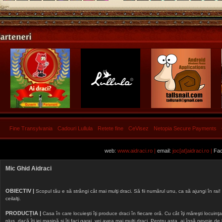
Fine Transylvania
Cadouri Lullula
Retete fine
CeVisez
Netopia Secure Payments
web:
www.aidraci.ro |
email:
joc[at]aidraci.ro |
Fac
Mic Ghid Aidraci
OBIECTIV |
Scopul tău e să strângi cât mai mulţi draci. Să fii numărul unu, ca să ajungi în rai! 
ceilalţi.
PRODUCȚIA |
Casa în care locuieşti îţi produce draci în fiecare oră. Cu cât îţi măreşti locuinţa, 
plus, dacă îţi iei maşină şi îţi faci garaj, vei avea mai mulţi draci. Pentru asta, ai însă nevoie d