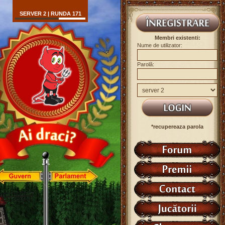
SERVER 2 | RUNDA 171
Membri existenti:
Nume de utilizator:
Parolă:
*recupereaza parola