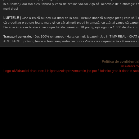
la autostop), dar mai ales, fabrica şi casa de schimb valutar. Aşa că, ai nevoie de o strategie echi
mulţi draci.
LUPTELE |
Cine a zis că nu poţi lua draci de la alţii? Trebuie doar să ai nişte preoţi care să îi
că preoţii au o putere foarte mare şi, cu cât ai mulţi preoţi în armată, cu atât ai şanse să cap
Deci dacă cineva te atacă, iar, după bătălie, rămâi cu 10 preoţi, eşti sigur că 1.000 de draci nu v
Trasaturi generale:
- Joc 100% romanesc - Harta cu multi jucatori - Joc in TIMP REAL - CHAT onlin
ARTEFACTE, potiuni, haine si bonusuri pentru cei buni - Poate crea dependenta - 4 servere cu v
Politica de confidential
© Aidraci.ro
Logo-ul Aidraci si dracusorul in ipostazele prezentate in joc pot fi folosite gratuit doar in 