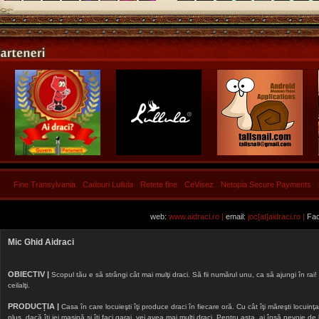
Fine Transylvania
Cadouri Lullula
Retete fine
CeVisez
Netopia Secure Payments
web:
www.aidraci.ro |
email:
joc[at]aidraci.ro |
Fac
Mic Ghid Aidraci
OBIECTIV |
Scopul tău e să strângi cât mai mulţi draci. Să fii numărul unu, ca să ajungi în rai! 
ceilalţi.
PRODUCȚIA |
Casa în care locuieşti îţi produce draci în fiecare oră. Cu cât îţi măreşti locuinţa, 
plus, dacă îţi iei maşină şi îţi faci garaj, vei avea mai mulţi draci. Pentru asta, ai însă nevoie d