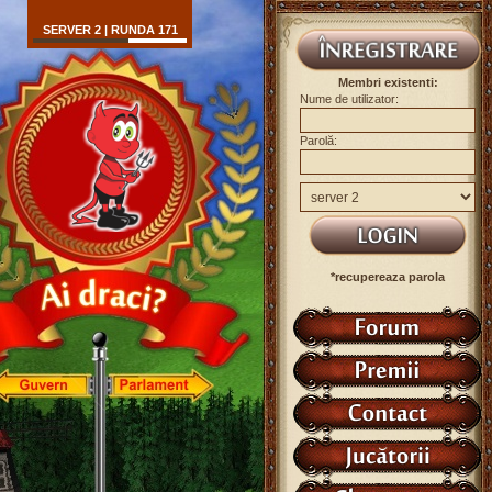
SERVER 2 | RUNDA 171
Membri existenti:
Nume de utilizator:
Parolă:
*recupereaza parola