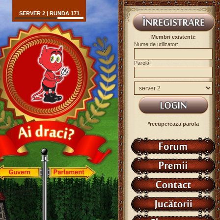
SERVER 2 | RUNDA 171
Membri existenti:
Nume de utilizator:
Parolă:
*recupereaza parola