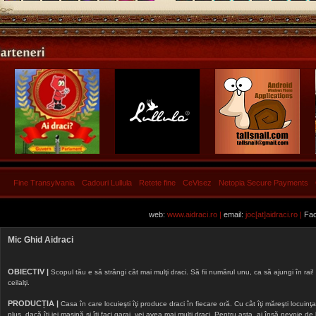
Fine Transylvania
Cadouri Lullula
Retete fine
CeVisez
Netopia Secure Payments
web:
www.aidraci.ro |
email:
joc[at]aidraci.ro |
Fac
Mic Ghid Aidraci
OBIECTIV |
Scopul tău e să strângi cât mai mulţi draci. Să fii numărul unu, ca să ajungi în rai! 
ceilalţi.
PRODUCȚIA |
Casa în care locuieşti îţi produce draci în fiecare oră. Cu cât îţi măreşti locuinţa, 
plus, dacă îţi iei maşină şi îţi faci garaj, vei avea mai mulţi draci. Pentru asta, ai însă nevoie d