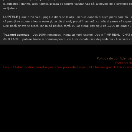
la autostop), dar mai ales, fabrica şi casa de schimb valutar. Aşa că, ai nevoie de o strategie echi
mulţi draci.
LUPTELE |
Cine a zis că nu poţi lua draci de la alţii? Trebuie doar să ai nişte preoţi care să îi
că preoţii au o putere foarte mare şi, cu cât ai mulţi preoţi în armată, cu atât ai şanse să cap
Deci dacă cineva te atacă, iar, după bătălie, rămâi cu 10 preoţi, eşti sigur că 1.000 de draci nu v
Trasaturi generale:
- Joc 100% romanesc - Harta cu multi jucatori - Joc in TIMP REAL - CHAT onlin
ARTEFACTE, potiuni, haine si bonusuri pentru cei buni - Poate crea dependenta - 4 servere cu v
Politica de confidential
© Aidraci.ro
Logo-ul Aidraci si dracusorul in ipostazele prezentate in joc pot fi folosite gratuit doar in 